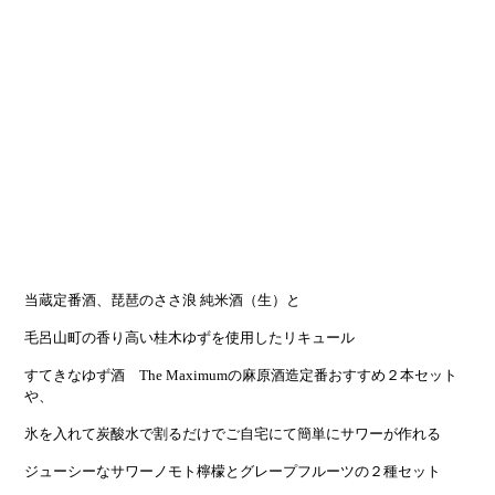
当蔵定番酒、琵琶のささ浪 純米酒（生）と
毛呂山町の香り高い桂木ゆずを使用したリキュール
すてきなゆず酒 The Maximumの麻原酒造定番おすすめ２本セット
や、
氷を入れて炭酸水で割るだけでご自宅にて簡単にサワーが作れる
ジューシーなサワーノモト檸檬とグレープフルーツの２種セット