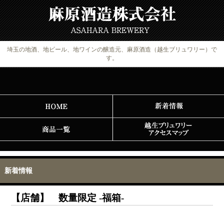
埼玉の地酒、地ビール、地ワインの醸造元、麻原酒造（越生ブリュワリー）で
す。
新着情報
【店舗】 数量限定 -福箱-