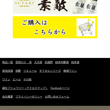
商品一覧
琵琶のさゝ浪
大天授
武蔵野
純米吟醸酒
純米酒
発泡清酒
焼酎
リキュール
すてきなシリーズ
梅酒ワイン
ワイン
ビール
その他
越生ブリュワリー（アクセスマップ）
Facebookページ
会社概要
プライバシーポリシー
お問い合せフォーム