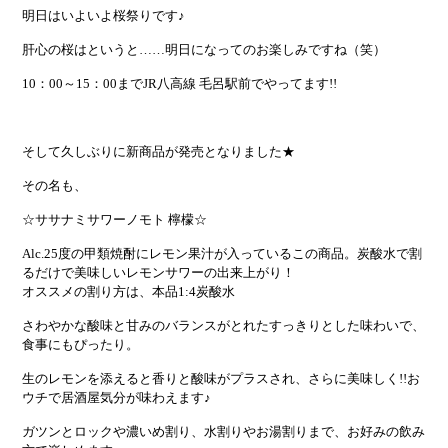
明日はいよいよ桜祭りです♪
肝心の桜はというと……明日になってのお楽しみですね（笑）
10：00～15：00までJR八高線 毛呂駅前でやってます!!
そして久しぶりに新商品が発売となりました★
その名も、
☆ササナミサワーノモト 檸檬☆
Alc.25度の甲類焼酎にレモン果汁が入っているこの商品。炭酸水で割
るだけで美味しいレモンサワーの出来上がり！
オススメの割り方は、本品1:4炭酸水
さわやかな酸味と甘みのバランスがとれたすっきりとした味わいで、
食事にもぴったり。
生のレモンを添えると香りと酸味がプラスされ、さらに美味しく!!お
ウチで居酒屋気分が味わえます♪
ガツンとロックや濃いめ割り、水割りやお湯割りまで、お好みの飲み