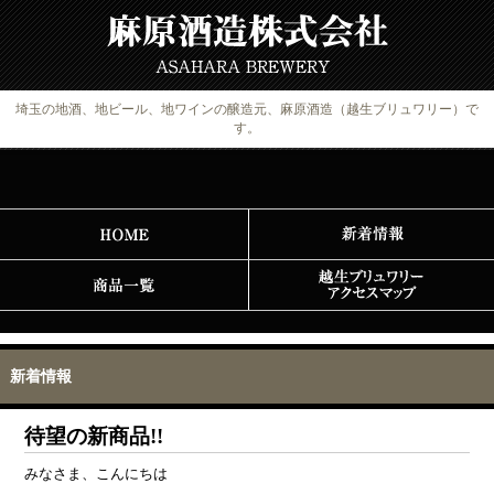
埼玉の地酒、地ビール、地ワインの醸造元、麻原酒造（越生ブリュワリー）で
す。
新着情報
待望の新商品!!
みなさま、こんにちは