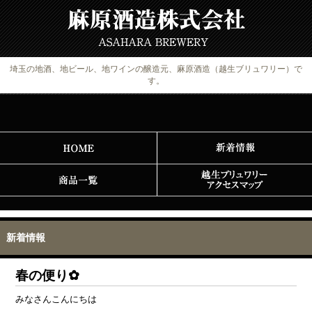
埼玉の地酒、地ビール、地ワインの醸造元、麻原酒造（越生ブリュワリー）で
す。
新着情報
春の便り✿
みなさんこんにちは