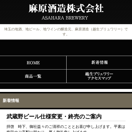
埼玉の地酒、地ビール、地ワインの醸造元、麻原酒造（越生ブリュワリー）で
す。
新着情報
武蔵野ビール仕様変更・終売のご案内
拝啓 時下、御社益々のご清祥のこととお喜び申し上げます。平素は