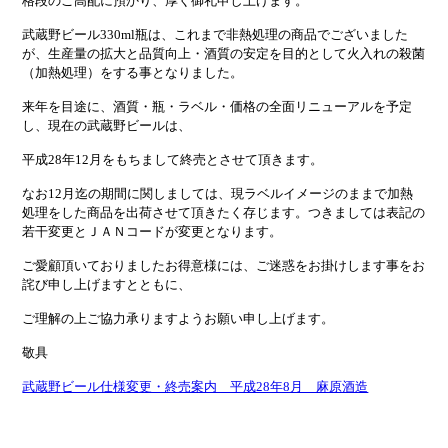
格段のご高配に預かり、厚く御礼申し上げます。
武蔵野ビール330ml瓶は、これまで非熱処理の商品でございました
が、生産量の拡大と品質向上・酒質の安定を目的として火入れの殺菌
（加熱処理）をする事となりました。
来年を目途に、酒質・瓶・ラベル・価格の全面リニューアルを予定
し、現在の武蔵野ビールは、
平成28年12月をもちまして終売とさせて頂きます。
なお12月迄の期間に関しましては、現ラベルイメージのままで加熱
処理をした商品を出荷させて頂きたく存じます。つきましては表記の
若干変更とＪＡＮコードが変更となります。
ご愛顧頂いておりましたお得意様には、ご迷惑をお掛けします事をお
詫び申し上げますとともに、
ご理解の上ご協力承りますようお願い申し上げます。
敬具
武蔵野ビール仕様変更・終売案内 平成28年8月 麻原酒造