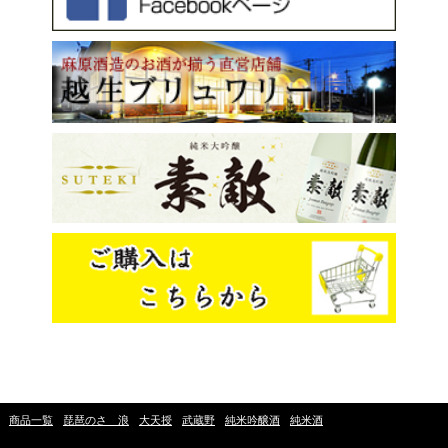
商品一覧
琵琶のさゝ浪
大天授
武蔵野
純米吟醸酒
純米酒