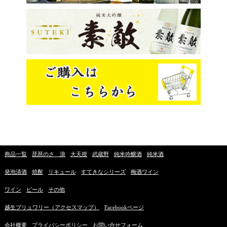
商品一覧
琵琶のさゝ浪
大天授
武蔵野
純米吟醸酒
純米酒
発泡清酒
焼酎
リキュール
すてきなシリーズ
梅酒ワイン
ワイン
ビール
その他
越生ブリュワリー（アクセスマップ）
Facebookページ
会社概要
プライバシーポリシー
お問い合せフォーム