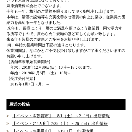
いつも大変お世話になっております。
麻原酒造株式会社でございます。
今年も一年、格別のご愛顧を賜りまして厚く御礼申し上げます。
本年は、清酒の設備等を充実改善させ酒質の向上に励み、従業員の団
結力を高める一年となりました。
来年も、皆様により一層のご満足を頂けるよう従業員一同で尽力す
る所存ですので、変わらぬご愛顧のほど宜しくお願い致します。
来る年も皆様のご健康とご多幸をお祈り申し上げます。
尚、年始の営業時間は下記の通りとなります。
休業期間は、なにかとご不便お掛け致しますがご了承くださいますの
お願い申し上げます。
【店舗年末年始営業開始】
年末：2018年12月30日(日）10時～18：00まで。
年始：2019年1月5日 (土) 10時～
【受注受付開始】
2019年1月7日（月）～
最近の投稿
【イベント＠朝霞市】 8/1（土）～2（日）出店情報
【イベント＠4カ所】7/25（土）～26（日）出店情報
【イベント＠毛呂山】 7/19（日）出店情報