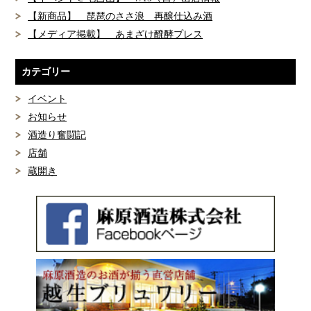
【新商品】 琵琶のささ浪 再醸仕込み酒
【メディア掲載】 あまざけ醗酵プレス
カテゴリー
イベント
お知らせ
酒造り奮闘記
店舗
蔵開き