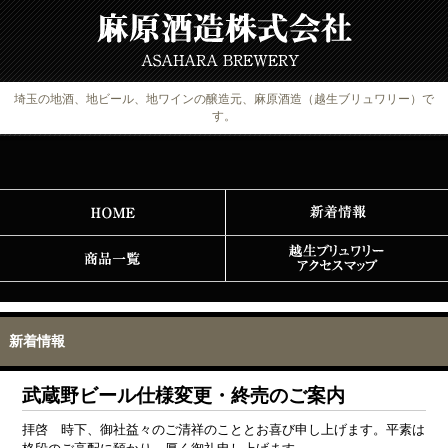
埼玉の地酒、地ビール、地ワインの醸造元、麻原酒造（越生ブリュワリー）で
す。
新着情報
武蔵野ビール仕様変更・終売のご案内
拝啓 時下、御社益々のご清祥のこととお喜び申し上げます。平素は