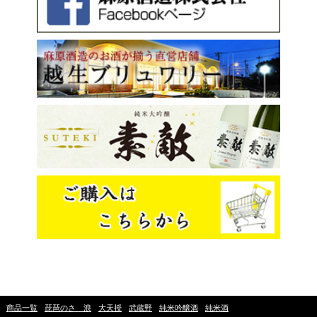
商品一覧
琵琶のさゝ浪
大天授
武蔵野
純米吟醸酒
純米酒