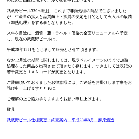
格段のご高配に預かり、厚く御礼申し上げます。
武蔵野ビール330ml瓶は、これまで非熱処理の商品でございました
が、生産量の拡大と品質向上・酒質の安定を目的として火入れの殺菌
（加熱処理）をする事となりました。
来年を目途に、酒質・瓶・ラベル・価格の全面リニューアルを予定
し、現在の武蔵野ビールは、
平成28年12月をもちまして終売とさせて頂きます。
なお12月迄の期間に関しましては、現ラベルイメージのままで加熱
処理をした商品を出荷させて頂きたく存じます。つきましては表記の
若干変更とＪＡＮコードが変更となります。
ご愛顧頂いておりましたお得意様には、ご迷惑をお掛けします事をお
詫び申し上げますとともに、
ご理解の上ご協力承りますようお願い申し上げます。
敬具
武蔵野ビール仕様変更・終売案内 平成28年8月 麻原酒造