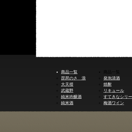
商品一覧
商品一覧
琵琶のさゝ浪
発泡清酒
大天授
焼酎
武蔵野
リキュール
純米吟醸酒
すてきなシリ
純米酒
梅酒ワイン