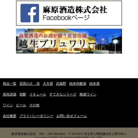
商品一覧
琵琶のさゝ浪
大天授
武蔵野
純米吟醸酒
純米酒
発泡清酒
焼酎
リキュール
すてきなシリーズ
梅酒ワイン
ワイン
ビール
その他
会社概要
プライバシーポリシー
お問い合せフォーム
麻原酒造株式会社 TEL：049-298-6010 〒350-0415 埼玉県入間郡越生町上野2906-1
Copyright (C)2015 ASAHARA BREWERY CO. LTD.