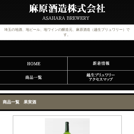
埼玉の地酒、地ビール、地ワインの醸造元、麻原酒造（越生ブリュワリー）で
す。
商品一覧 果実酒