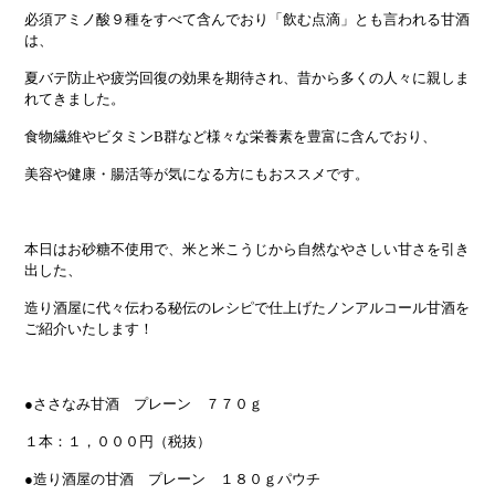
必須アミノ酸９種をすべて含んでおり「飲む点滴」とも言われる甘酒
は、
夏バテ防止や疲労回復の効果を期待され、昔から多くの人々に親しま
れてきました。
食物繊維やビタミンB群など様々な栄養素を豊富に含んでおり、
美容や健康・腸活等が気になる方にもおススメです。
本日はお砂糖不使用で、米と米こうじから自然なやさしい甘さを引き
出した、
造り酒屋に代々伝わる秘伝のレシピで仕上げたノンアルコール甘酒を
ご紹介いたします！
●ささなみ甘酒 プレーン ７７０ｇ
１本：１，０００円（税抜）
●造り酒屋の甘酒 プレーン １８０ｇパウチ