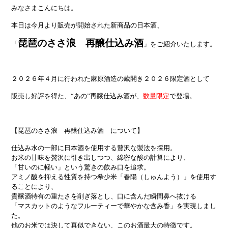
みなさまこんにちは。
本日は今月より販売が開始された新商品の日本酒、
琵琶のささ浪 再醸仕込み酒
「
」をご紹介いたします。
２０２６年４月に行われた麻原酒造の蔵開き２０２６限定酒として
販売し好評を得た、“あの”再醸仕込み酒が、
数量限定
で登場。
【琵琶のささ浪 再醸仕込み酒 について】
仕込み水の一部に日本酒を使用する贅沢な製法を採用。
お米の甘味を贅沢に引き出しつつ、綿密な酸の計算により、
「甘いのに軽い」という驚きの飲み口を追求。
アミノ酸を抑える性質を持つ希少米「春陽（しゅんよう）」を使用す
ることにより、
貴醸酒特有の重たさを削ぎ落とし、口に含んだ瞬間鼻へ抜ける
「マスカットのようなフルーティーで華やかな含み香」を実現しまし
た。
他のお米では決して真似できない、このお酒最大の特徴です。