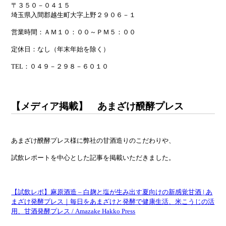
〒３５０－０４１５
埼玉県入間郡越生町大字上野２９０６－１
営業時間：ＡＭ１０：００～ＰＭ５：００
定休日：なし（年末年始を除く）
TEL：０４９－２９８－６０１０
【メディア掲載】 あまざけ醗酵プレス
あまざけ醗酵プレス様に弊社の甘酒造りのこだわりや、
試飲レポートを中心とした記事を掲載いただきました。
【試飲レポ】麻原酒造 – 白麹と塩が生み出す夏向けの新感覚甘酒 | あ
まざけ発酵プレス｜毎日をあまざけと発酵で健康生活、米こうじの活
用、甘酒発酵プレス / Amazake Hakko Press