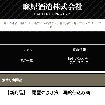
埼玉の地酒、地ビール、地ワインの醸造元、麻原酒造（越生ブリュワリー）で
す。
酒造り奮闘記
【新商品】 琵琶のささ浪 再醸仕込み酒