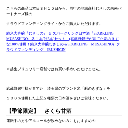
こちらの商品は本日３月１０日から、同行の地域商社むさしの未来パ
ートナーズ様の
クラウドファンディングサイトからご購入いただけます。
純米大吟醸『むさしの』 ＆ スパークリング日本酒『SPARKLING
MUSASHINO』各１本(計2本)セット – (武蔵野銀行が育てた彩のきず
な100%使用！純米大吟醸むさしの＆SPARKLING MUSASHINO) | ク
ラウドファンディング – IBUSHIGIN
※越生ブリュワリー店舗ではお買い求めいただけません。
武蔵野銀行様が育てた、埼玉県のブランド米「彩のきずな」を
１００％使用した上記２種類の日本酒をぜひご賞味ください。
【季節限定】 さくら甘酒
運転手の方やアルコールが飲めない方にもおすすめの